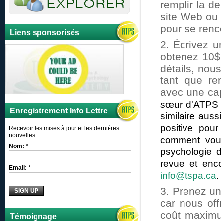
remplir la d
site Web o
pour se renc
Liens sponsorisés
2. Écrivez u
obtenez 10$.
détails, nou
tant que re
avec une cap
sœur d'ATPS e
Enregistrement Info Lettre
similaire auss
positive pou
Recevoir les mises à jour et les dernières
nouvelles.
comment vous
Nom:
*
psychologie d
Email:
*
info@tspa.ca
.
3. Prenez un
car nous off
coût maximu
Témoignage