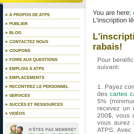
You are here:
À PROPOS DE ATPS
L'inscription l
PUBLIER
BLOG
L'inscript
CONTACTEZ NOUS
rabais!
COUPONS
Pour bénéfic
FOIRE AUX QUESTIONS
suivant:
EMPLOIS À ATPS
EMPLACEMENTS
1. Payez com
RECONTREZ LE PERSONNEL
des
cartes 
SERVICES
5% (minimum
SUCCÈS ET RESSOURCES
recevez un 
VIDÉOS
200$, vous a
vous aurez 
ATPS. Avec 5